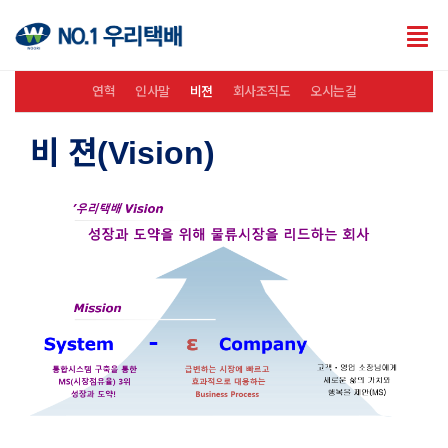
Tog
nav
연혁
인사말
비젼
회사조직도
오시는길
비 젼(Vision)